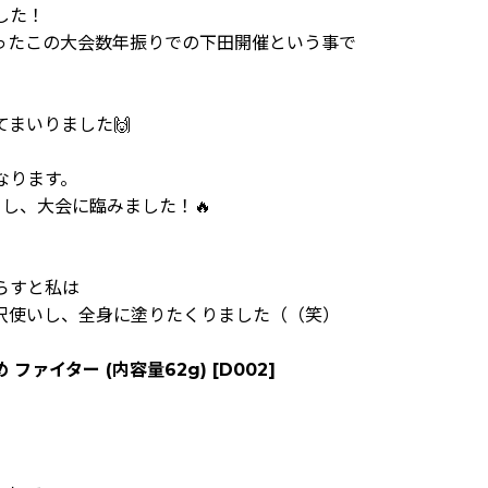
した！
ったこの大会数年振りでの下田開催という事で
まいりました🙌
なります。
し、大会に臨みました！🔥
らすと私は
沢使いし、全身に塗りたくりました（（笑）
止め ファイター (内容量62g)
[
D002
]