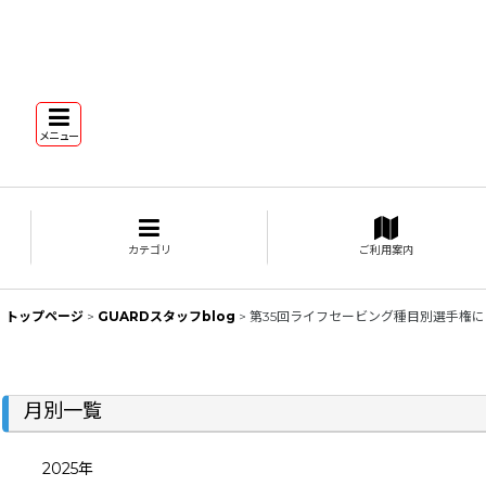
メニュー
カテゴリ
ご利用案内
トップページ
>
GUARDスタッフblog
>
第35回ライフセービング種目別選手権
月別一覧
2025年