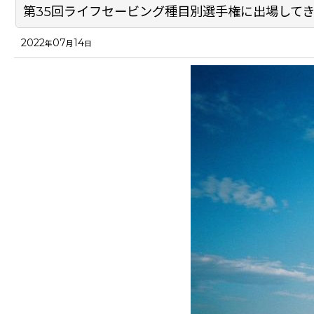
第35回ライフセービング種目別選手権に出場して
2022
07
14
年
月
日