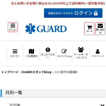
まとめ買いがお得!! 税込み10,000円以上で送料無料(一部対象外有)
メニュー
問い合わ
カート
せ
はじめての方
チームオーダ
カテゴリ
ご利用案内
スタッフblog
マイページ
へ
ーはこちら
トップページ
>
GUARDスタッフblog
>
2019新作水着撮影
月別一覧
2025年