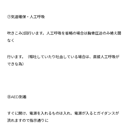
⑦気道確保・人工呼吸
吹きこみ2回行います。人工呼吸を省略の場合は胸骨圧迫のみ絶え間
なく
行います。（
嘔吐していたり吐血している場合は、直接人工呼吸が
できな為）
⑧AED到着
すぐに
開け、電源を入れるものは入れ、電源が入るとガイダンスが
流れますので指示通りに