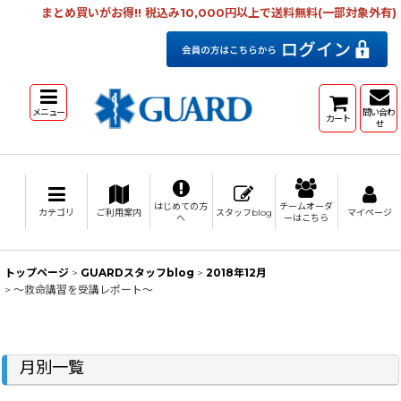
まとめ買いがお得!! 税込み10,000円以上で送料無料(一部対象外有)
メニュー
問い合わ
カート
せ
はじめての方
チームオーダ
カテゴリ
ご利用案内
スタッフblog
マイページ
へ
ーはこちら
トップページ
>
GUARDスタッフblog
>
2018年12月
>
～救命講習を受講レポート～
月別一覧