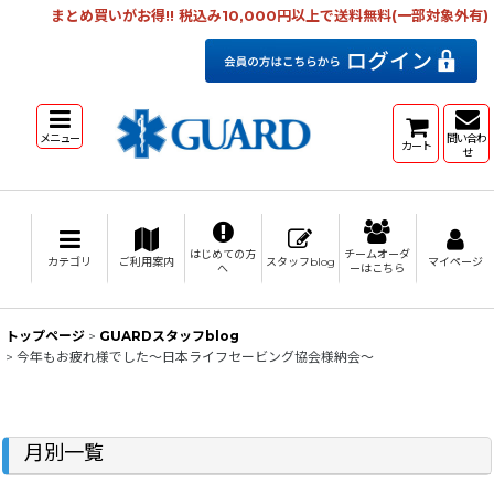
まとめ買いがお得!! 税込み10,000円以上で送料無料(一部対象外有)
メニュー
問い合わ
カート
せ
はじめての方
チームオーダ
カテゴリ
ご利用案内
スタッフblog
マイページ
へ
ーはこちら
トップページ
>
GUARDスタッフblog
>
今年もお疲れ様でした～日本ライフセービング協会様納会～
月別一覧