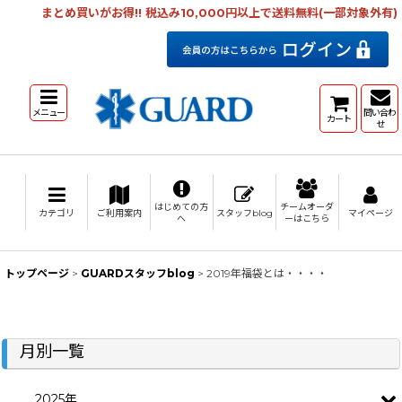
まとめ買いがお得!! 税込み10,000円以上で送料無料(一部対象外有)
メニュー
問い合わ
カート
せ
はじめての方
チームオーダ
カテゴリ
ご利用案内
スタッフblog
マイページ
へ
ーはこちら
トップページ
>
GUARDスタッフblog
>
2019年福袋とは・・・・
月別一覧
2025年