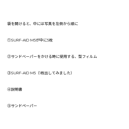
袋を開けると、中には
写真を左側から順に
①
SURF-AID M5
が中に5枚
②サンドベーパーをかける時に使用する、型フィルム
③
SURF-AID M5
（1枚出してみました）
④説明書
⑤サンドペーパー