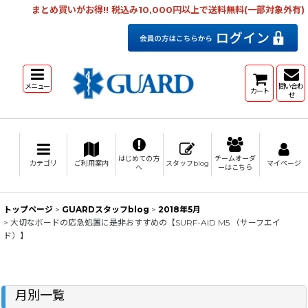
まとめ買いがお得!! 税込み10,000円以上で送料無料(一部対象外有)
メニュー
問い合わ
カート
せ
はじめての方
チームオーダ
カテゴリ
ご利用案内
スタッフblog
マイページ
へ
ーはこちら
トップページ
>
GUARDスタッフblog
>
2018年5月
>
大切なボードの応急処置に是非おすすめの【SURF-AID M5 （サーフエイ
ド）】
月別一覧