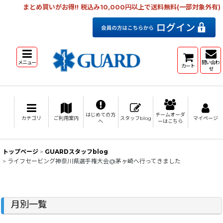
まとめ買いがお得!! 税込み10,000円以上で送料無料(一部対象外有)
メニュー
問い合わ
カート
せ
はじめての方
チームオーダ
カテゴリ
ご利用案内
スタッフblog
マイページ
へ
ーはこちら
トップページ
>
GUARDスタッフblog
>
ライフセービング神奈川県選手権大会@茅ヶ崎へ行ってきました
月別一覧