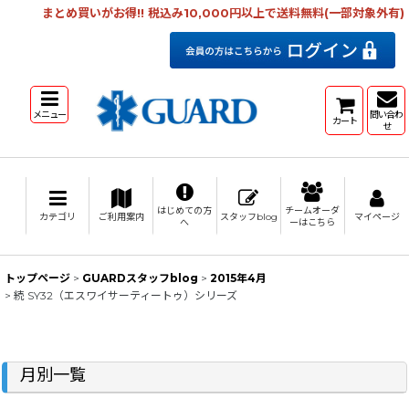
まとめ買いがお得!! 税込み10,000円以上で送料無料(一部対象外有)
メニュー
問い合わ
カート
せ
はじめての方
チームオーダ
カテゴリ
ご利用案内
スタッフblog
マイページ
へ
ーはこちら
トップページ
>
GUARDスタッフblog
>
2015年4月
>
続 SY32（エスワイサーティートゥ）シリーズ
月別一覧