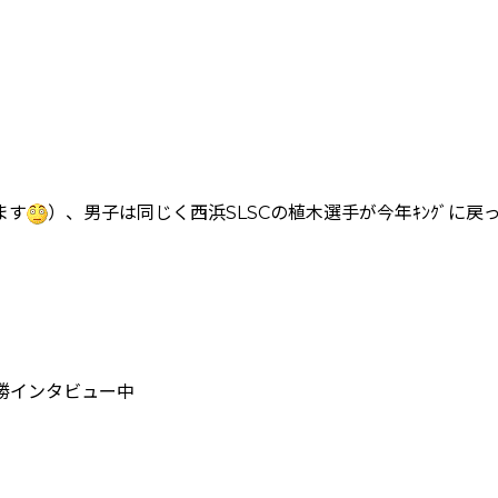
ます
）、男子は同じく西浜SLSCの植木選手が今年ｷﾝｸﾞに戻
勝インタビュー中