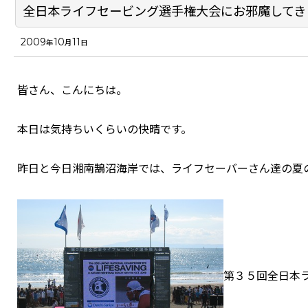
全日本ライフセービング選手権大会にお邪魔してき
2009
10
11
年
月
日
皆さん、こんにちは。
本日は気持ちいくらいの快晴です。
昨日と今日湘南鵠沼海岸では、ライフセーバーさん達の夏
第３５回全日本