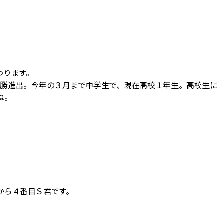
わります。
が決勝進出。今年の３月まで中学生で、現在高校１年生。高校生
ね。
から４番目Ｓ君です。