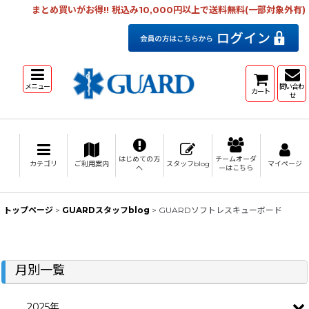
まとめ買いがお得!! 税込み10,000円以上で送料無料(一部対象外有)
メニュー
問い合わ
カート
せ
はじめての方
チームオーダ
カテゴリ
ご利用案内
スタッフblog
マイページ
へ
ーはこちら
トップページ
>
GUARDスタッフblog
>
GUARDソフトレスキューボード
月別一覧
2025年