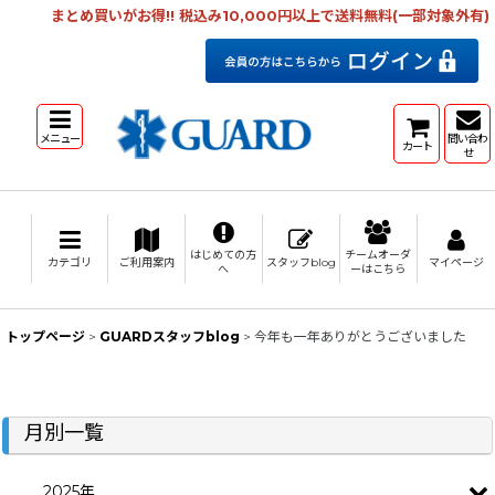
まとめ買いがお得!! 税込み10,000円以上で送料無料(一部対象外有)
メニュー
問い合わ
カート
せ
はじめての方
チームオーダ
カテゴリ
ご利用案内
スタッフblog
マイページ
へ
ーはこちら
トップページ
>
GUARDスタッフblog
>
今年も一年ありがとうございました
月別一覧
2025年