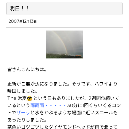
明日！！
2007
12
13
年
月
日
皆さんこんにちは。
更新がご無沙汰になりました。そうです、ハワイより
帰国しました。
The 常夏
という日もありましたが、2週間位続いて
いるという
雨雨雨・・・・・
30分に1回くらいくるコン
トで
ザーッ
と水をかぶるような場面に近いスコールも
あったりしました。
茶色いゴツゴツしたダイヤモンドヘッドが雨で潤って