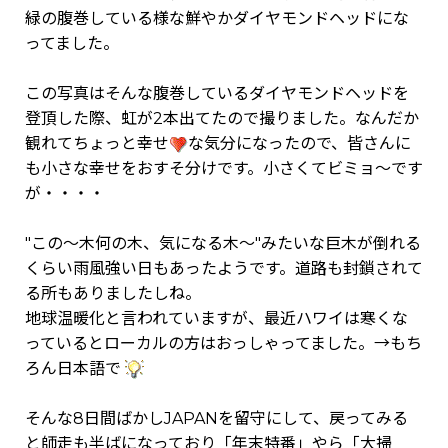
緑の腹巻している様な鮮やかダイヤモンドヘッドにな
ってました。
この写真はそんな腹巻しているダイヤモンドヘッドを
登頂した際、虹が2本出てたので撮りました。なんだか
観れてちょっと幸せ
な気分になったので、皆さんに
も小さな幸せをおすそ分けです。小さくてビミョ～です
が・・・・
"この～木何の木、気になる木～"みたいな巨木が倒れる
くらい雨風強い日もあったようです。道路も封鎖されて
る所もありましたしね。
地球温暖化と言われていますが、最近ハワイは寒くな
っているとローカルの方はおっしゃってました。→もち
ろん日本語で
そんな8日間ばかしJAPANを留守にして、戻ってみる
と師走も半ばになっており「年末特番」やら「大掃