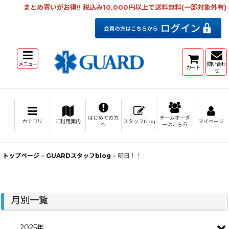
まとめ買いがお得!! 税込み10,000円以上で送料無料(一部対象外有)
メニュー
問い合わ
カート
せ
はじめての方
チームオーダ
カテゴリ
ご利用案内
スタッフblog
マイページ
へ
ーはこちら
トップページ
>
GUARDスタッフblog
>
明日！！
月別一覧
2025年