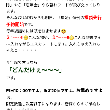
除」やら「忘年会」やら暮れワードが飛び交っており
ます。
福袋先行
そんなGUARDからも明日、「年始」恒例の
予約開始
です。
毎年袋詰めには頭を悩ませます
え"-----!!
え"-----!!
こんな物や、
こんな物までぇ-
---入れながらエスカレートします。入れちゃえ入れち
ゃえと・・・・・
今年風で言うなら
「どんだけぇ～～～」
です。
お早めですよ
明日10：00ですよ。
限定20個ですよ
。
ぉ。
限定数達し次第終了になります、皆様からのご予約お