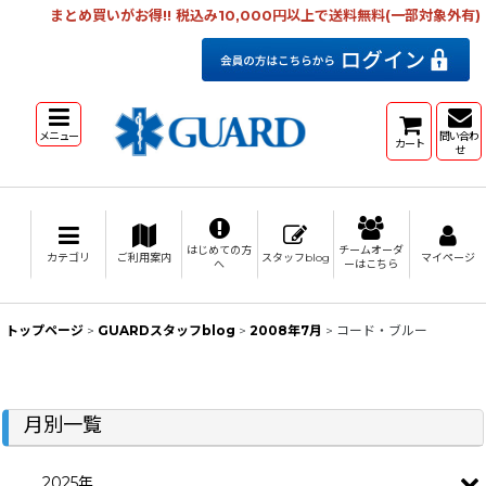
まとめ買いがお得!! 税込み10,000円以上で送料無料(一部対象外有)
メニュー
問い合わ
カート
せ
はじめての方
チームオーダ
カテゴリ
ご利用案内
スタッフblog
マイページ
へ
ーはこちら
トップページ
>
GUARDスタッフblog
>
2008年7月
>
コード・ブルー
月別一覧
2025年