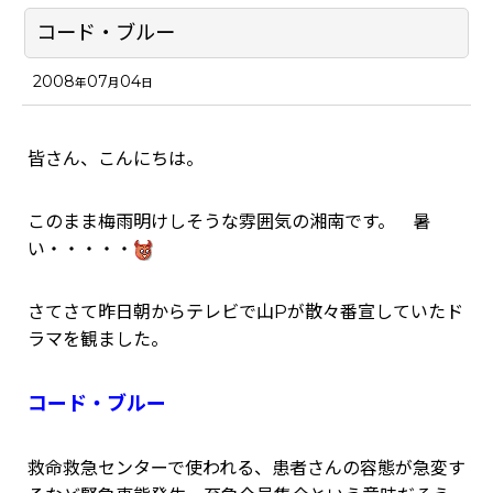
コード・ブルー
2008
07
04
年
月
日
皆さん、こんにちは。
このまま梅雨明けしそうな雰囲気の湘南です。 暑
い・・・・・
さてさて昨日朝からテレビで山Pが散々番宣していたド
ラマを観ました。
コード・ブルー
救命救急センターで使われる、患者さんの容態が急変す