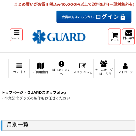
まとめ買いがお得!! 税込み10,000円以上で送料無料(一部対象外有)
メニュー
問い合わ
カート
せ
はじめての方
チームオーダ
カテゴリ
ご利用案内
スタッフblog
マイページ
へ
ーはこちら
トップページ
>
GUARDスタッフblog
>
卒業記念グッズの製作もお任せください
月別一覧