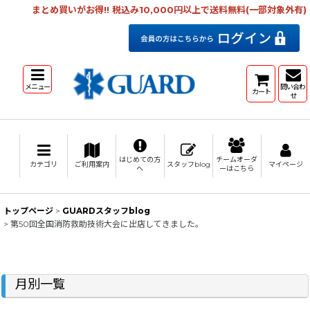
まとめ買いがお得!! 税込み10,000円以上で送料無料(一部対象外有)
メニュー
問い合わ
カート
せ
はじめての方
チームオーダ
カテゴリ
ご利用案内
スタッフblog
マイページ
へ
ーはこちら
トップページ
>
GUARDスタッフblog
>
第50回全国消防救助技術大会に出店してきました。
月別一覧