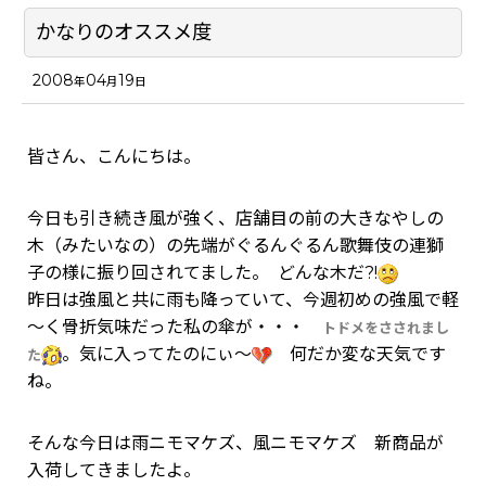
かなりのオススメ度
2008
04
19
年
月
日
皆さん、こんにちは。
今日も引き続き風が強く、店舗目の前の大きなやしの
木（みたいなの）の先端がぐるんぐるん歌舞伎の連獅
子の様に振り回されてました。 どんな木だ?!
昨日は強風と共に雨も降っていて、今週初めの強風で軽
～く骨折気味だった私の傘が・・・
トドメをさされまし
。気に入ってたのにぃ～
何だか変な天気です
た
ね。
そんな今日は雨ニモマケズ、風ニモマケズ 新商品が
入荷してきましたよ。