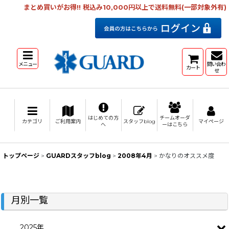
まとめ買いがお得!! 税込み10,000円以上で送料無料(一部対象外有)
メニュー
問い合わ
カート
せ
はじめての方
チームオーダ
カテゴリ
ご利用案内
スタッフblog
マイページ
へ
ーはこちら
トップページ
>
GUARDスタッフblog
>
2008年4月
>
かなりのオススメ度
月別一覧
2025年