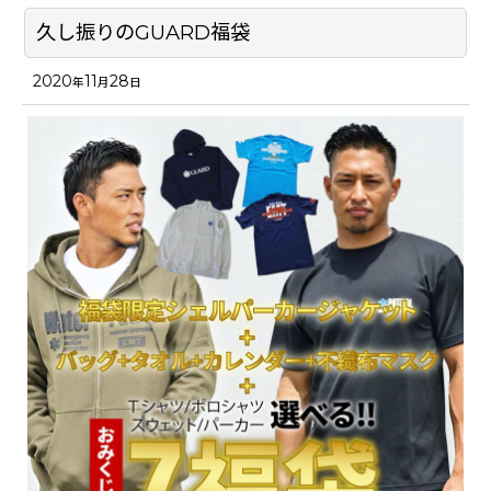
久し振りのGUARD福袋
2020
11
28
年
月
日