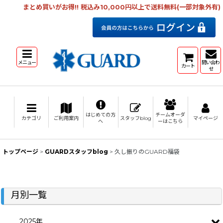
まとめ買いがお得!! 税込み10,000円以上で送料無料(一部対象外有)
メニュー
問い合わ
カート
せ
はじめての方
チームオーダ
カテゴリ
ご利用案内
スタッフblog
マイページ
へ
ーはこちら
トップページ
>
GUARDスタッフblog
>
久し振りのGUARD福袋
月別一覧
2025年