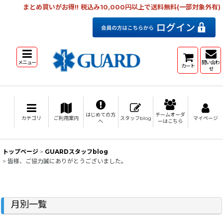
まとめ買いがお得!! 税込み10,000円以上で送料無料(一部対象外有)
メニュー
問い合わ
カート
せ
はじめての方
チームオーダ
カテゴリ
ご利用案内
スタッフblog
マイページ
へ
ーはこちら
トップページ
>
GUARDスタッフblog
>
皆様、ご協力誠にありがとうございました。
月別一覧