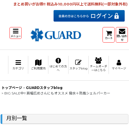
まとめ買いがお得!! 税込み10,000円以上で送料無料(一部対象外有)
メニュー
問い合わ
カート
せ
はじめての方
チームオーダ
カテゴリ
ご利用案内
スタッフblog
マイページ
へ
ーはこちら
トップページ
>
GUARDスタッフblog
>
BIG SALE中!! 肩幅広めさんにもオススメ 撥水＋防風シェルパーカー
月別一覧