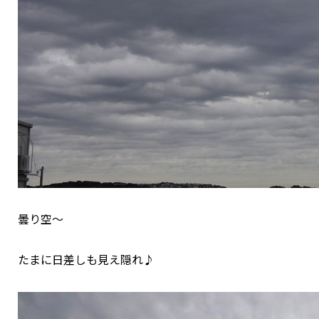
曇り空～
たまに日差しも見え隠れ♪