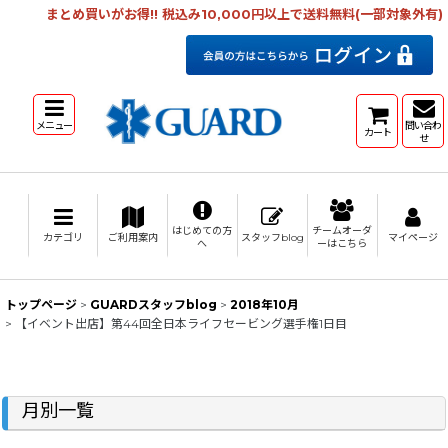
まとめ買いがお得!! 税込み10,000円以上で送料無料(一部対象外有)
メニュー
問い合わ
カート
せ
はじめての方
チームオーダ
カテゴリ
ご利用案内
スタッフblog
マイページ
へ
ーはこちら
トップページ
>
GUARDスタッフblog
>
2018年10月
>
【イベント出店】第44回全日本ライフセービング選手権1日目
月別一覧