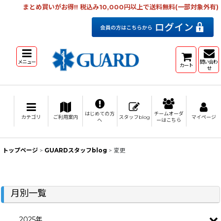
まとめ買いがお得!! 税込み10,000円以上で送料無料(一部対象外有)
メニュー
問い合わ
カート
せ
はじめての方
チームオーダ
カテゴリ
ご利用案内
スタッフblog
マイページ
へ
ーはこちら
トップページ
>
GUARDスタッフblog
>
変更
月別一覧
2025年