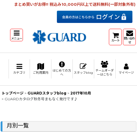
まとめ買いがお得!! 税込み10,000円以上で送料無料(一部対象外有)
メニュー
問い合わ
カート
せ
はじめての方
チームオーダ
カテゴリ
ご利用案内
スタッフblog
マイページ
へ
ーはこちら
トップページ
>
GUARDスタッフblog
>
2017年10月
>
GUARDカタログ秋冬号まもなく発行です♪
月別一覧