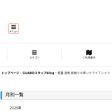
メニュー
カテゴリ
ご利用案内
トップページ
>
GUARDスタッフblog
>
軽量 速乾 肌触りの良いドライＴシャツ
月別一覧
2025年