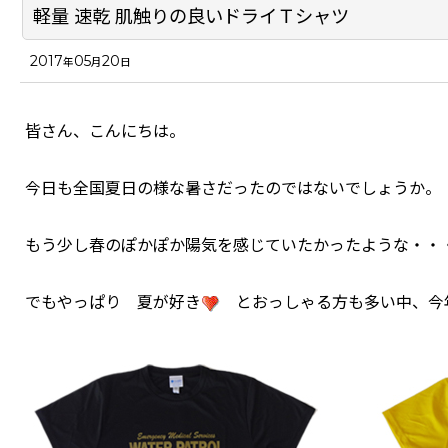
軽量 速乾 肌触りの良いドライＴシャツ
2017
05
20
年
月
日
皆さん、こんにちは。
今日も全国夏日の様な暑さだったのではないでしょうか。
もう少し春のぽかぽか陽気を感じていたかったような・・
でもやっぱり 夏が好き
とおっしゃる方も多い中、今