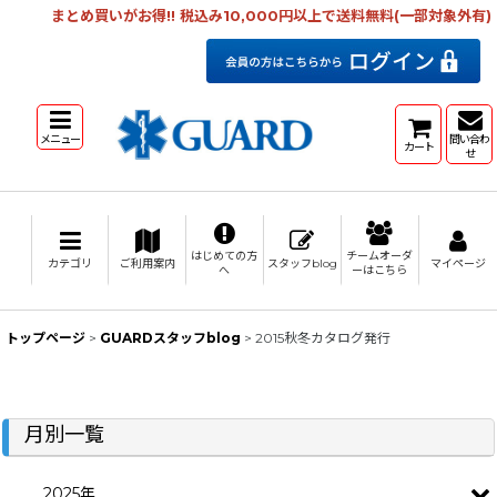
まとめ買いがお得!! 税込み10,000円以上で送料無料(一部対象外有)
メニュー
問い合わ
カート
せ
はじめての方
チームオーダ
カテゴリ
ご利用案内
スタッフblog
マイページ
へ
ーはこちら
トップページ
>
GUARDスタッフblog
>
2015秋冬カタログ発行
月別一覧
2025年