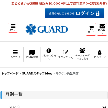
まとめ買いがお得!! 税込み10,000円以上で送料無料(一部対象外有)
メニュー
問い合わ
カート
せ
はじめての方
チームオーダ
カテゴリ
ご利用案内
スタッフblog
マイページ
へ
ーはこちら
トップページ
>
GUARDスタッフblog
>
モグケン先生来店
月別一覧
2025年