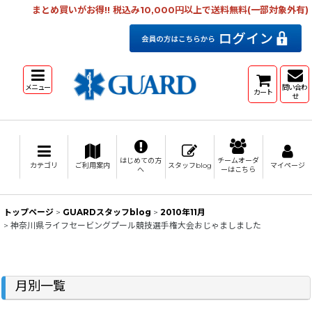
まとめ買いがお得!! 税込み10,000円以上で送料無料(一部対象外有)
メニュー
問い合わ
カート
せ
はじめての方
チームオーダ
カテゴリ
ご利用案内
スタッフblog
マイページ
へ
ーはこちら
トップページ
>
GUARDスタッフblog
>
2010年11月
>
神奈川県ライフセービングプール競技選手権大会おじゃましました
月別一覧