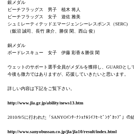
銀メダル
ビーチフラッグス 男子 植木 将人
ビーチフラッグス 女子 遊佐 雅美
シュミレーティテッドエマージェンシーレスポンス（SERC)
（飯沼 誠司、長竹 康介、勝俣 閑、西山 俊）
銅メダル
ボードレスキュー 女子 伊藤 彩香＆勝俣 閑
ウェットのサポート選手全員がメダルを獲得し、GUARDとし
今後も微力ではありますが、応援していきたいと思います。
詳しい内容は下記をご覧下さい。
http://www.jla.gr.jp/ability/news13.htm
2010/9/5に行われた「SANYOｲﾝﾀｰﾅｼｮﾅﾙﾗｲﾌｾｰﾋﾞﾝｸﾞｶｯ
http://www.sanyobussan.co.jp/jla/jla10/result/index.html