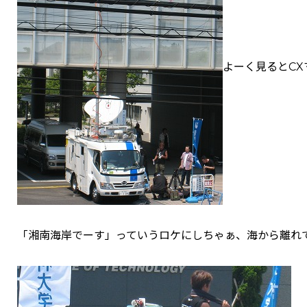
よーく見るとCX
「湘南海岸でーす」っていうロケにしちゃぁ、海から離れ