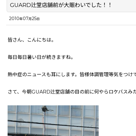
GUARD辻堂店舗前が大賑わいでした！！
2010
07
25
年
月
日
皆さん、こんにちは。
毎日毎日暑い日が続きますね。
熱中症のニュースも耳にします。皆様体調管理等気をつけ
さて、今朝GUARD辻堂店舗の目の前に何やらロケバスみ