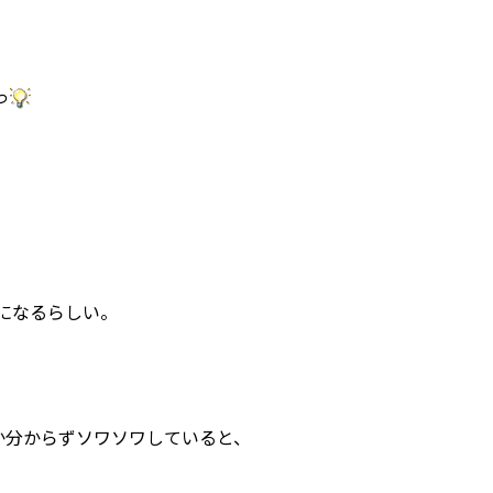
っ
になるらしい。
か分からずソワソワしていると、