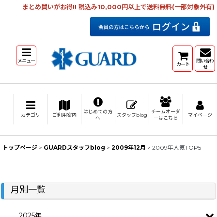
まとめ買いがお得!! 税込み10,000円以上で送料無料(一部対象外有)
メニュー
問い合わ
カート
せ
はじめての方
チームオーダ
カテゴリ
ご利用案内
スタッフblog
マイページ
へ
ーはこちら
トップページ
>
GUARDスタッフblog
>
2009年12月
>
2009年人気TOP5
月別一覧
2025年