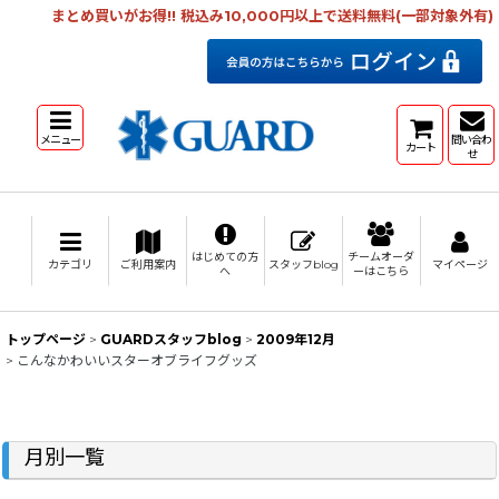
まとめ買いがお得!! 税込み10,000円以上で送料無料(一部対象外有)
メニュー
問い合わ
カート
せ
はじめての方
チームオーダ
カテゴリ
ご利用案内
スタッフblog
マイページ
へ
ーはこちら
トップページ
>
GUARDスタッフblog
>
2009年12月
>
こんなかわいいスターオブライフグッズ
月別一覧