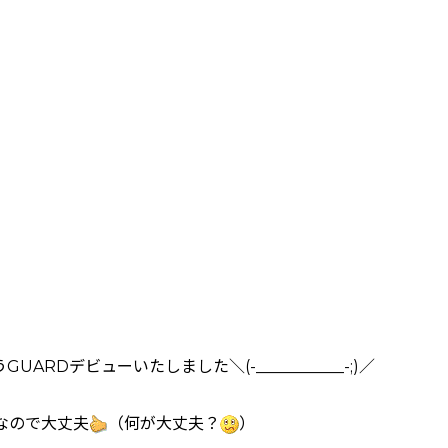
ARDデビューいたしました＼(-___________-;)／
なので大丈夫
（何が大丈夫？
）