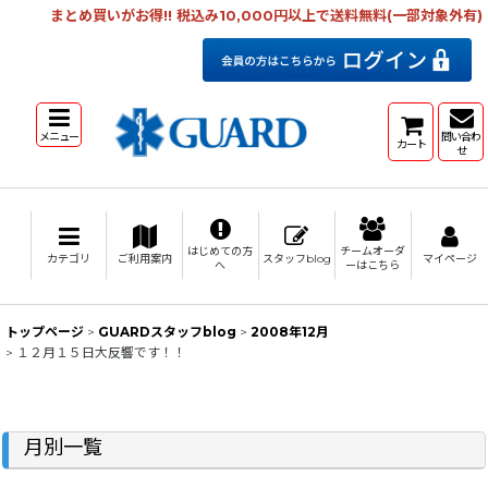
まとめ買いがお得!! 税込み10,000円以上で送料無料(一部対象外有)
メニュー
問い合わ
カート
せ
はじめての方
チームオーダ
カテゴリ
ご利用案内
スタッフblog
マイページ
へ
ーはこちら
トップページ
>
GUARDスタッフblog
>
2008年12月
>
１２月１５日大反響です！！
月別一覧