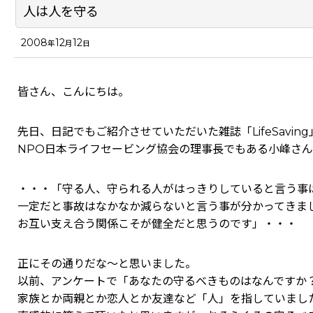
人は人を守る
2008
12
12
年
月
日
皆さん、こんにちは。
先日、日記でもご紹介させていただいた雑誌「LifeSavin
NPO日本ライフセービング協会の理事長でもある小峰さ
・・・「守る人、守られる人がはっきりしていると言う事
一定だと事故はなかなか減らないと言う事が分かってきま
お互い支え合う関係こそが健全だと思うのです」・・・
正にその通りだな～と思いました。
以前、アンケートで「あなたの守るべきものはなんですか
家族とか両親とか恋人とか友達など「人」を指していまし