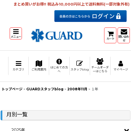
まとめ買いがお得!! 税込み10,000円以上で送料無料(一部対象外有)
メニュー
問い合わ
カート
せ
はじめての方
チームオーダ
カテゴリ
ご利用案内
スタッフblog
マイページ
へ
ーはこちら
トップページ
>
GUARDスタッフblog
>
2008年11月
>
１年
月別一覧
2025年