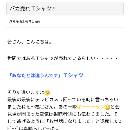
バカ売れＴシャツ?!
2008
09
06
年
月
日
皆さん、こんにちは。
世間ではあるＴシャツが売れているらしい・・・・・
Ｔシャツ
「あなたとは違うんです」
そりゃ違いますよ
最後の最後にテレビカメラ回っている時に言っちゃい
ましたねぇ～福○さん。あの一瞬
キーーーッン
と会
見場が固まった空気は視聴者側にも伝わりました。そ
して逃げるように「お世話になりました」と退席したｽ
ﾋﾟｰﾄﾞは素晴らしかった。