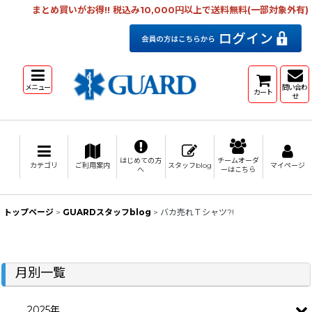
まとめ買いがお得!! 税込み10,000円以上で送料無料(一部対象外有)
メニュー
問い合わ
カート
せ
はじめての方
チームオーダ
カテゴリ
ご利用案内
スタッフblog
マイページ
へ
ーはこちら
トップページ
>
GUARDスタッフblog
>
バカ売れＴシャツ?!
月別一覧
2025年