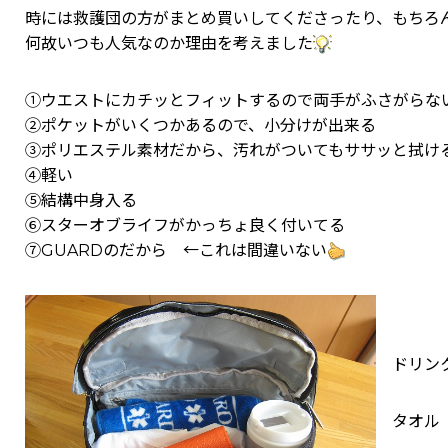
時には救護団の方がまとめ買いしてくださったり、もちろ
何故いつも人気なのか理由を考えました
①ウエストにカチッとフィットするので両手がふさがらな
②ポケットがいくつかあるので、小分けが出来る
③ポリエステル素材だから、汚れがついてもササッと拭け
④軽い
⑤結構中身入る
⑥スターオブライフがかっちょ良く付いてる
⑦GUARDのだから ←これは間違いない
ドリンク
タオル