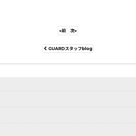
«
前
次
»
GUARDスタッフblog