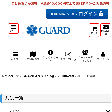
まとめ買いがお得!! 税込み10,000円以上で送料無料(一部対象外有)
メニュー
問い合わ
カート
せ
はじめての方
チームオーダ
カテゴリ
ご利用案内
スタッフblog
マイページ
へ
ーはこちら
トップページ
>
GUARDスタッフblog
>
2008年7月
>
嬉しいお言葉
月別一覧
2025年