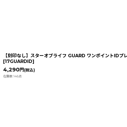
在庫あり
並び順
:
【刻印なし】スターオブライフ GUARD ワンポイントIDプ
[
17GUARDID
]
4,290
円
(税込)
在庫数 146点