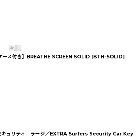
ース付き】BREATHE SCREEN SOLID
[
BTH-SOLID
]
ィ ラージ／EXTRA Surfers Security Car Key