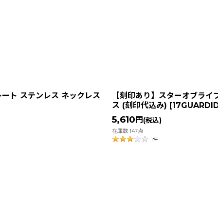
絞り込む
レート ステンレス ネックレス
【刻印あり】スターオブライフ 
ス (刻印代込み)
[
17GUARDID
5,610
円
(税込)
在庫数 147点
1
件