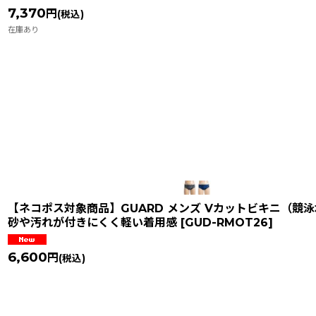
7,370
円
(税込)
在庫あり
【ネコポス対象商品】GUARD メンズ Vカットビキニ（競泳水着
砂や汚れが付きにくく軽い着用感
[
GUD-RMOT26
]
6,600
円
(税込)