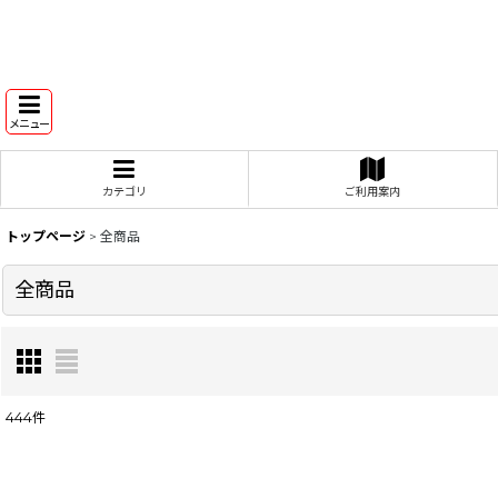
メニュー
カテゴリ
ご利用案内
トップページ
>
全商品
全商品
444
件
表示数
: