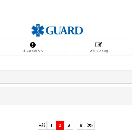
はじめての方へ
スタッフblog
«
前
1
2
3
...
8
次
»