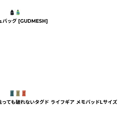
シュバッグ
[
GUDMESH
]
っても破れないタグド ライフギア メモパッドLサイズ