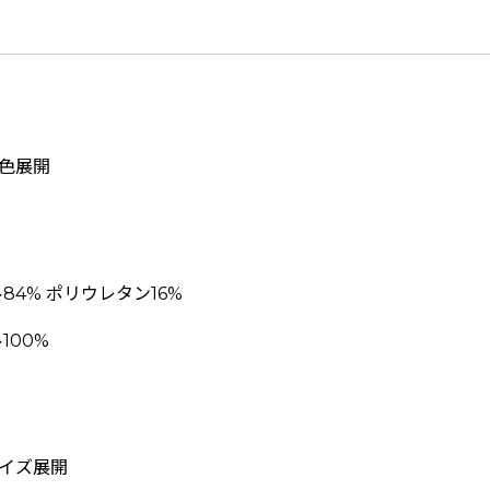
2色展開
4% ポリウレタン16%
100%
の4サイズ展開