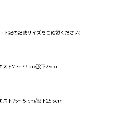
ト
(下記の記載サイズをご確認ください)
ウエスト71〜77cm/股下25cm
ウエスト75〜81cm/股下25.5cm