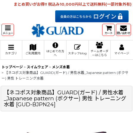
まとめ買いがお得!! 税込み10,000円以上で送料無料(一部対象外有)
メニュー
カート
問い合わせ
はじめての方
チームオーダ
カテゴリ
ご利用案内
スタッフblog
マイページ
へ
ーはこちら
トップページ
>
スイムウェア
>
メンズ水着
>
【ネコポス対象商品】GUARD(ガード) / 男性水着_Japanese pattern (ボクサ
ー) 男性 トレーニング水着
【ネコポス対象商品】GUARD(ガード) / 男性水着
_Japanese pattern (ボクサー) 男性 トレーニング
水着
[
GUD-BJPN24
]