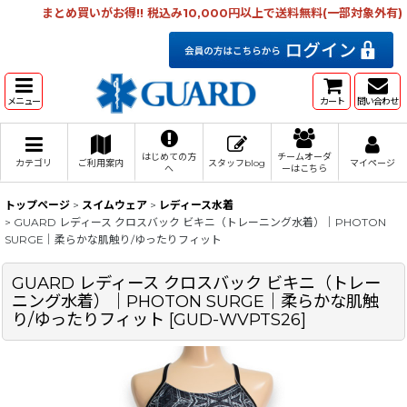
まとめ買いがお得!! 税込み10,000円以上で送料無料(一部対象外有)
メニュー
カート
問い合わせ
はじめての方
チームオーダ
カテゴリ
ご利用案内
スタッフblog
マイページ
へ
ーはこちら
トップページ
>
スイムウェア
>
レディース水着
>
GUARD レディース クロスバック ビキニ（トレーニング水着）｜PHOTON
SURGE｜柔らかな肌触り/ゆったりフィット
GUARD レディース クロスバック ビキニ（トレー
ニング水着）｜PHOTON SURGE｜柔らかな肌触
り/ゆったりフィット
[
GUD-WVPTS26
]