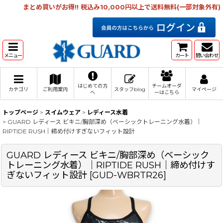
まとめ買いがお得!! 税込み10,000円以上で送料無料(一部対象外有)
メニュー
カート
問い合わせ
はじめての方
チームオーダ
カテゴリ
ご利用案内
スタッフblog
マイページ
へ
ーはこちら
トップページ
>
スイムウェア
>
レディース水着
>
GUARD レディース ビキニ/胸部深め（ベーシックトレーニング水着）｜
RIPTIDE RUSH｜締め付けすぎないフィット設計
GUARD レディース ビキニ/胸部深め（ベーシック
トレーニング水着）｜RIPTIDE RUSH｜締め付けす
ぎないフィット設計
[
GUD-WBRTR26
]