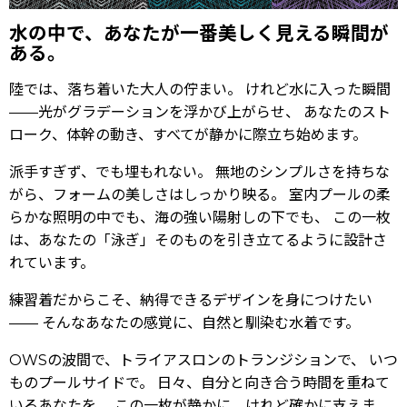
水の中で、あなたが一番美しく見える瞬間が
ある。
陸では、落ち着いた大人の佇まい。 けれど水に入った瞬間
——光がグラデーションを浮かび上がらせ、 あなたのスト
ローク、体幹の動き、すべてが静かに際立ち始めます。
派手すぎず、でも埋もれない。 無地のシンプルさを持ちな
がら、フォームの美しさはしっかり映る。 室内プールの柔
らかな照明の中でも、海の強い陽射しの下でも、 この一枚
は、あなたの「泳ぎ」そのものを引き立てるように設計さ
れています。
練習着だからこそ、納得できるデザインを身につけたい
—— そんなあなたの感覚に、自然と馴染む水着です。
OWSの波間で、トライアスロンのトランジションで、 いつ
ものプールサイドで。 日々、自分と向き合う時間を重ねて
いるあなたを、 この一枚が静かに、けれど確かに支えま