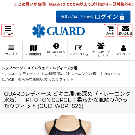
まとめ買いがお得!! 税込み10,000円以上で送料無料(一部対象外有)
メニュー
カート
問い合わせ
はじめての方
チームオーダ
カテゴリ
ご利用案内
スタッフblog
マイページ
へ
ーはこちら
トップページ
>
スイムウェア
>
レディース水着
>
GUARDレディース ビキニ/胸部深め（トレーニング水着）｜PHOTON
SURGE｜柔らかな肌触り/ゆったりフィット
GUARDレディース ビキニ/胸部深め（トレーニング
水着）｜PHOTON SURGE｜柔らかな肌触り/ゆっ
たりフィット
[
GUD-WBPTS26
]