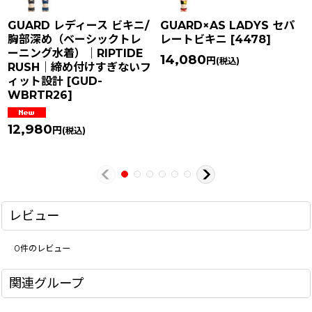
GUARD レディース ビキニ/
GUARD×AS LADYS セパ
胸部深め（ベーシックトレ
レートビキニ
[
4478
]
ーニング水着）｜RIPTIDE
14,080
円
(税込)
RUSH｜締め付けすぎないフ
ィット設計
[
GUD-
WBRTR26
]
12,980
円
(税込)
レビュー
0
件のレビュー
関連グループ