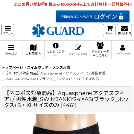
まとめ買いがお得!! 税込み10,000円以上で送料無料(一部対象外有)
メニュー
カート
問い合わせ
はじめての方
チームオーダ
カテゴリ
ご利用案内
スタッフblog
マイページ
へ
ーはこちら
トップページ
>
スイムウェア
>
メンズ水着
>
【ネコポス対象商品】Aquasphere(アクアスフィア) / 男性水着
_SWIMJANKY24'×AS(ブラック_ボックス) S・XLサイズのみ
【ネコポス対象商品】Aquasphere(アクアスフィ
ア) / 男性水着_SWIMJANKY24'×AS(ブラック_ボッ
クス) S・XLサイズのみ
[
4461
]