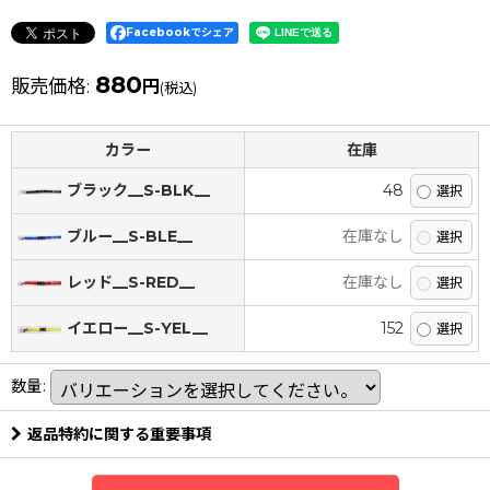
Facebookでシェア
880
販売価格
:
円
(税込)
カラー
在庫
ブラック__S-BLK__
48
ブルー__S-BLE__
在庫なし
レッド__S-RED__
在庫なし
イエロー__S-YEL__
152
数量
:
返品特約に関する重要事項