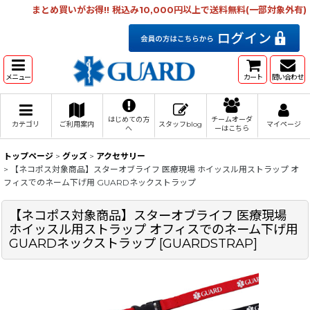
まとめ買いがお得!! 税込み10,000円以上で送料無料(一部対象外有)
メニュー
カート
問い合わせ
はじめての方
チームオーダ
カテゴリ
ご利用案内
スタッフblog
マイページ
へ
ーはこちら
トップページ
>
グッズ
>
アクセサリー
>
【ネコポス対象商品】スターオブライフ 医療現場 ホイッスル用ストラップ オ
フィスでのネーム下げ用 GUARDネックストラップ
【ネコポス対象商品】スターオブライフ 医療現場
ホイッスル用ストラップ オフィスでのネーム下げ用
GUARDネックストラップ
[
GUARDSTRAP
]