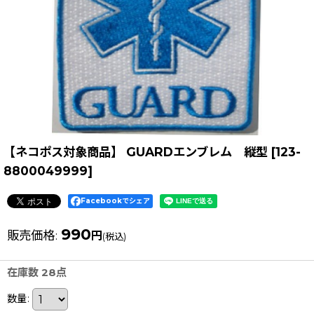
【ネコポス対象商品】 GUARDエンブレム 縦型
[
123-
8800049999
]
Facebookでシェア
990
販売価格
:
円
(税込)
在庫数 28点
数量
: