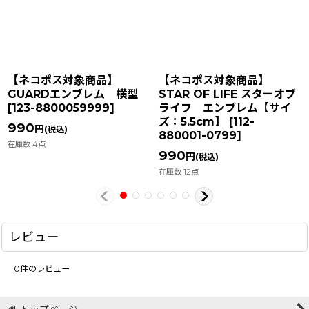
【ネコポス対象商品】
【ネコポス対象商品】
GUARDエンブレム 横型
STAR OF LIFE スターオブ
[
123-8800059999
]
ライフ エンブレム【サイ
ズ：5.5cm】
[
112-
990
円
(税込)
880001-0799
]
在庫数 4点
990
円
(税込)
在庫数 12点
レビュー
0
件のレビュー