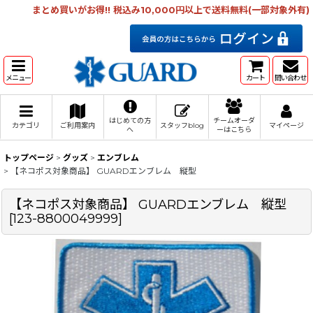
まとめ買いがお得!! 税込み10,000円以上で送料無料(一部対象外有)
メニュー
カート
問い合わせ
はじめての方
チームオーダ
カテゴリ
ご利用案内
スタッフblog
マイページ
へ
ーはこちら
トップページ
>
グッズ
>
エンブレム
>
【ネコポス対象商品】 GUARDエンブレム 縦型
【ネコポス対象商品】 GUARDエンブレム 縦型
[
123-8800049999
]