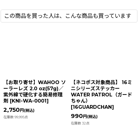
この商品を買った人は、こんな商品も買っています
【お取り寄せ】WAHOO ソ
【ネコポス対象商品】 16ミ
ーラーレズ 2.0 oz(57g)／
ニシリーズステッカー
紫外線で硬化する簡易修理
WATER PATROL（ガード
剤
[
KNI-WA-0001
]
ちゃん）
[
16GUARDCHAN
]
2,750
円
(税込)
990
円
(税込)
在庫数 99,995点
在庫数 32点