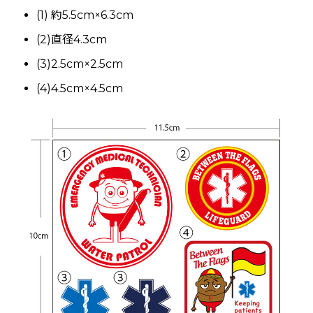
(1) 約5.5cm×6.3cm
(2)直径4.3cm
(3)2.5cm×2.5cm
(4)4.5cm×4.5cm