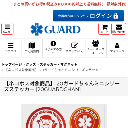
まとめ買いがお得!! 税込み10,000円以上で送料無料(一部対象外有)
メニュー
カート
問い合わせ
はじめての方
チームオーダ
カテゴリ
ご利用案内
スタッフblog
マイページ
へ
ーはこちら
トップページ
>
グッズ
>
ステッカー・マグネット
>
【ネコポス対象商品】 20ガードちゃんミニシリーズステッカー
【ネコポス対象商品】 20ガードちゃんミニシリー
ズステッカー
[
20GUARDCHAN
]