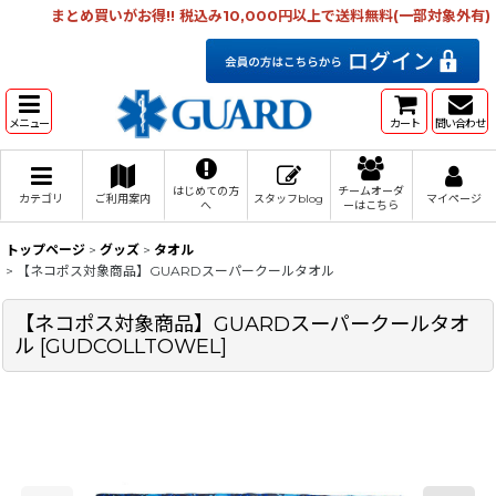
まとめ買いがお得!! 税込み10,000円以上で送料無料(一部対象外有)
メニュー
カート
問い合わせ
はじめての方
チームオーダ
カテゴリ
ご利用案内
スタッフblog
マイページ
へ
ーはこちら
トップページ
>
グッズ
>
タオル
>
【ネコポス対象商品】GUARDスーパークールタオル
【ネコポス対象商品】GUARDスーパークールタオ
ル
[
GUDCOLLTOWEL
]