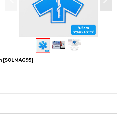
m
[
SOLMAG95
]