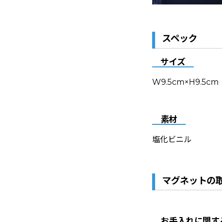
スペック
サイズ
W9.5cm×H9.5cm
素材
塩化ビニル
マグネットの
お手入れに関す